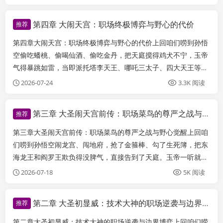
几分沉稳和反思。这一回，就是《西游记》最关键的转折点 ——
五行山脱困、唐僧收徒、紧箍咒立规...
第四章 大闹天宫：职场终极博弈与野心的代价
推荐
第四章大闹天宫：职场终极博弈与野心的代价上回咱们唠到孙悟
空偷吃蟠桃、偷喝仙酒、偷吃金丹，把天庭搅得鸡犬不宁，玉帝
气得暴跳如雷，当即派托塔李天王、哪吒三太子、四大天王等率
领十万天兵天将，浩浩荡荡杀向花果山，誓要捉拿这只无法无天
2026-07-24
3.3K 阅读
的野猴子。这一回，就是《西游记》里最酣畅淋漓的 “大闹天宫”
—— 这哪儿是神仙打架，分明是 ...
第三章 大圣闹天宫前传：职场菜鸟的尊严之战与野心觉醒
推荐
第三章大圣闹天宫前传：职场菜鸟的尊严之战与野心觉醒上回咱
们唠到孙悟空闹龙宫、闯地府，抢了金箍棒、勾了生死簿，把东
海龙王和阎罗王欺负得没脾气，直接告到了天庭。玉帝一听就火
了：“好家伙，这野猴子居然这么无法无天，不收拾他一下，天
2026-07-18
5K 阅读
庭的脸面往哪儿搁？” 当即就要派天兵天将去捉拿，结果太白金
星站出来劝道：“陛下息怒，这猴子不...
第二章 大圣初显威：技术大神的职场逆袭与边界博弈
推荐
第二章大圣初显威：技术大神的职场逆袭与边界博弈上回咱们唠