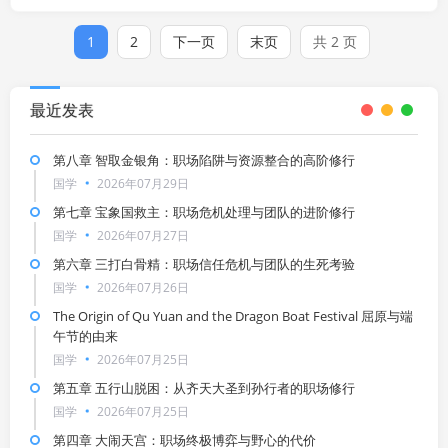
骑、童子，专门下界制造磨难考验唐僧师徒。金角、银角大王：
观音三次向太上老君借来，专门设关卡...
1
2
下一页
末页
共 2 页
最近发表
第八章 智取金银角：职场陷阱与资源整合的高阶修行
国学
2026年07月29日
第七章 宝象国救主：职场危机处理与团队的进阶修行
国学
2026年07月27日
第六章 三打白骨精：职场信任危机与团队的生死考验
国学
2026年07月26日
The Origin of Qu Yuan and the Dragon Boat Festival 屈原与端
午节的由来
国学
2026年07月25日
第五章 五行山脱困：从齐天大圣到孙行者的职场修行
国学
2026年07月25日
第四章 大闹天宫：职场终极博弈与野心的代价