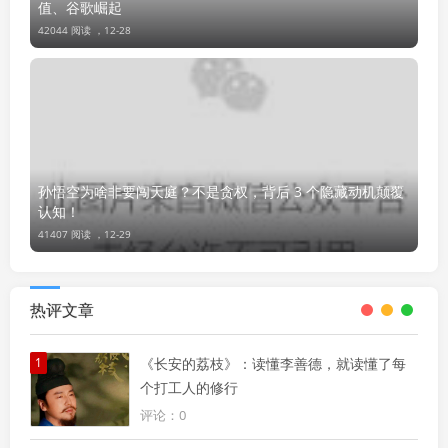
值、谷歌崛起
42044 阅读 ，
12-28
孙悟空为啥非要闯天庭？不是贪权，背后 3 个隐藏动机颠覆
认知！
41407 阅读 ，
12-29
热评文章
1
《长安的荔枝》：读懂李善德，就读懂了每
个打工人的修行
评论：0