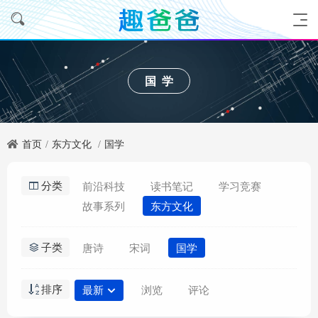
国学
首页
东方文化
国学
分类
前沿科技
读书笔记
学习竞赛
故事系列
东方文化
子类
唐诗
宋词
国学
排序
最新
浏览
评论