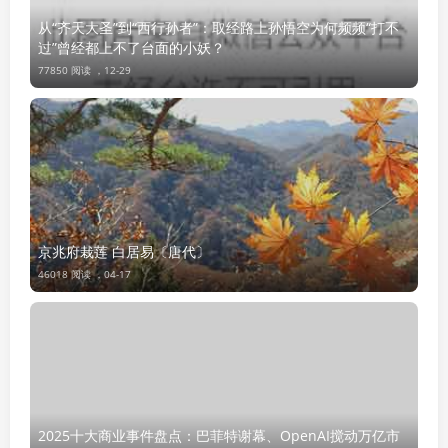
从“齐天大圣”到“西行孙者”：取经路上孙悟空为何频频“打不
过”曾经都上不了台面的小妖？
77850 阅读 ，
12-29
京兆府栽莲 白居易〔唐代〕
46018 阅读 ，
04-17
2025十大商业事件盘点：巴菲特谢幕、OpenAI搅动万亿市