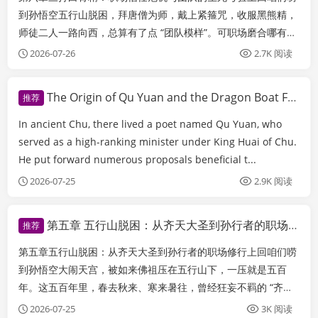
到孙悟空五行山脱困，拜唐僧为师，戴上紧箍咒，收服黑熊精，
师徒二人一路向西，总算有了点 “团队模样”。可职场磨合哪有一
帆风顺的？这一回，就迎来了取经团队的第一次 “生死大考”——
2026-07-26
2.7K 阅读
三打白骨精。这哪儿是降妖除魔，分明是 “核心骨干” 遭遇 “职场
构陷”，“团队信任...
The Origin of Qu Yuan and the Dragon Boat Festival 屈原与端午节的由来
推荐
In ancient Chu, there lived a poet named Qu Yuan, who
served as a high-ranking minister under King Huai of Chu.
He put forward numerous proposals beneficial t...
2026-07-25
2.9K 阅读
第五章 五行山脱困：从齐天大圣到孙行者的职场修行
推荐
第五章五行山脱困：从齐天大圣到孙行者的职场修行上回咱们唠
到孙悟空大闹天宫，被如来佛祖压在五行山下，一压就是五百
年。这五百年里，春去秋来、寒来暑往，曾经狂妄不羁的 “齐天
大圣”，在山石的重压和岁月的打磨下，褪去了一身戾气，多了
2026-07-25
3K 阅读