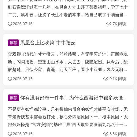
到石猴漂洋过海十几年，在灵台方寸山拜了菩提祖师，学了七十
二变、筋斗云，还捞了长生不老的本事，给自己取了个响当当的
名字 —— 孙悟空，彻底告别了 “野猴子” 的身份，成了妥妥的
2026-07-16
7K 阅读
“技术大神”。这一回，就是咱们孙大神衣锦还乡，回花果山 “变
现技能”“硬刚对手”“抢...
凤凰台上忆吹箫·寸寸微云
推荐
贺双卿〔清代〕寸寸微云，丝丝残照，有无明灭难消。正断魂魂
断，闪闪摇摇。望望山山水水，人去去，隐隐迢迢。从今后，酸
酸楚楚，只似今宵。青遥。问天不应，看小小双卿，袅袅无聊。
更见谁谁见，谁痛花娇？谁望欢欢喜喜，偷素粉，写写描描？谁
2026-07-15
9.1K 阅读
还管，生生世世，夜夜朝朝。译文暮霭沉沉，夕阳低低，天空的
浮云消消长长，落日微光忽明忽暗。你行...
你有没有好奇一件事，为什么西游记中很多妖怪反而没事？
推荐
不是所有妖怪都没事，只有带仙佛后台的妖怪才能平安收场，无
背景野妖基本都会被打死，核心分四层原因：一、根本原因：大
部分妖怪是 “官方安排的劫难工具”西天取经要凑满九九八十一
难，很多妖怪根本不是私自下凡，是观音、各路仙佛主动借出坐
2026-07-15
5.5K 阅读