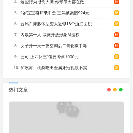
4
这些行为很伤大脑 你却每天都在做
5
1岁宝宝碰坏纸巾盒 宝妈被索赔924元
6
台风白海豚体型变大近似13个浙江面积
7
内娱第一人 戚薇开放形象AI授权
8
女子开一天一夜空调后二氧化碳中毒
9
公司“上四休三”但要降薪1000元
10
泸溪河：桃酥吃出金属牙冠视频不实
热门文章