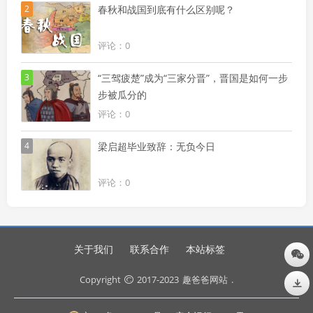
2
春秋和战国到底有什么区别呢？
评论：0
3
“三驾疲楚”成为“三家分晋”，晋国是如何一步
步被瓜分的
评论：0
4
梁启超毕业致辞：无负今日
评论：0
关于我们
联系合作
本站标签
Copyright
2017-2023
趣爸爸网站
.