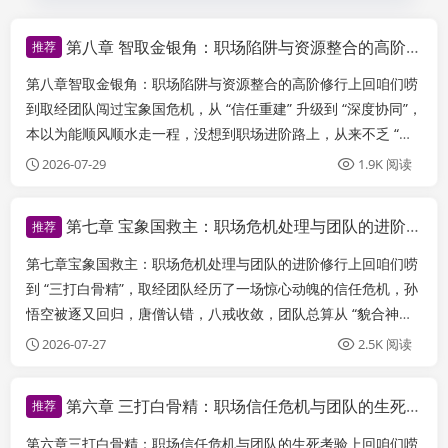
第八章 智取金银角：职场陷阱与资源整合的高阶修行
推荐
第八章智取金银角：职场陷阱与资源整合的高阶修行上回咱们唠
到取经团队闯过宝象国危机，从 “信任重建” 升级到 “深度协同”，
本以为能顺风顺水走一程，没想到职场进阶路上，从来不乏 “隐
藏陷阱” 和 “资源博弈”—— 越是看似平稳的阶段，越容易因为
2026-07-29
1.9K 阅读
“经验主义”“麻痹大意” 栽大跟头。这一回，师徒四人就撞上了平
顶山莲花洞...
第七章 宝象国救主：职场危机处理与团队的进阶修行
推荐
第七章宝象国救主：职场危机处理与团队的进阶修行上回咱们唠
到 “三打白骨精”，取经团队经历了一场惊心动魄的信任危机，孙
悟空被逐又回归，唐僧认错，八戒收敛，团队总算从 “貌合神离”
变成了 “心往一处想”。可职场进阶哪有一劳永逸的？这一回，取
2026-07-27
2.5K 阅读
经团队就遇到了 “核心骨干暂离 + 突发危机” 的双重考验 —— 黄
袍怪掳走百...
第六章 三打白骨精：职场信任危机与团队的生死考验
推荐
第六章三打白骨精：职场信任危机与团队的生死考验上回咱们唠