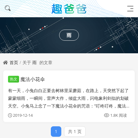
雨
首页
关于
雨
的文章
魔法小花伞
热文
有一天，小兔白白正要去树林里采蘑菇，在路上，天突然下起了
蒙蒙细雨，一瞬间，雷声大作，倾盆大雨，闪电象利剑似的划破
天空。小兔马上念了一下魔法小花伞的咒语：“叮咚叮咚，魔法
小花伞快出来。”一根象小火柴一样的小棒，从白白的长耳朵里
2019-12-14
1.8K 阅读
钻出来，变成了一把美丽的小花伞。走着走着，小兔听到不远处
传来“哇哇”的哭声。走近一看，原来是...
1
共 1 页