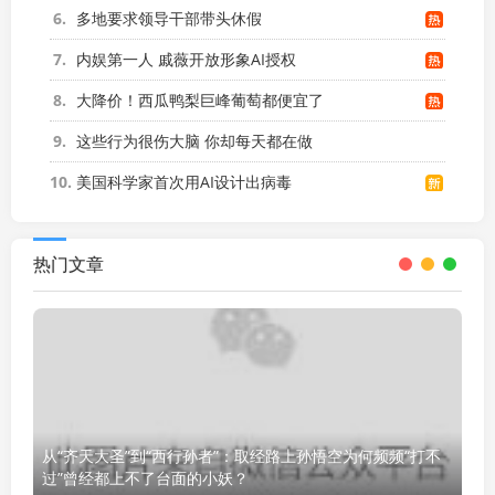
6
多地要求领导干部带头休假
7
内娱第一人 戚薇开放形象AI授权
8
大降价！西瓜鸭梨巨峰葡萄都便宜了
9
这些行为很伤大脑 你却每天都在做
10
美国科学家首次用AI设计出病毒
热门文章
从“齐天大圣”到“西行孙者”：取经路上孙悟空为何频频“打不
过”曾经都上不了台面的小妖？