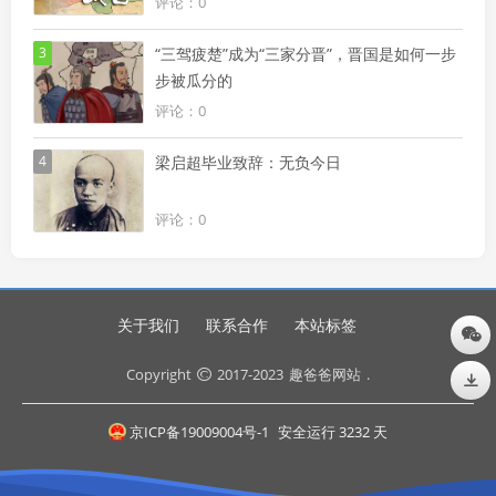
评论：0
3
“三驾疲楚”成为“三家分晋”，晋国是如何一步
步被瓜分的
评论：0
4
梁启超毕业致辞：无负今日
评论：0
关于我们
联系合作
本站标签
Copyright
2017-2023
趣爸爸网站
.
京ICP备19009004号-1
安全运行
3232
天