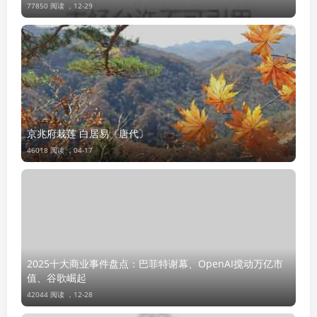
77850 阅读 ，
12-29
京兆府栽莲 白居易〔唐代〕
46018 阅读 ，
04-17
2025十大商业事件盘点：巴菲特谢幕、OpenAI搅动万亿市
值、谷歌崛起
42044 阅读 ，
12-28