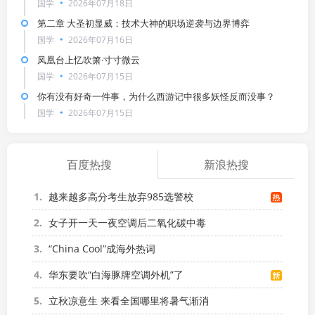
国学
2026年07月18日
第二章 大圣初显威：技术大神的职场逆袭与边界博弈
国学
2026年07月16日
凤凰台上忆吹箫·寸寸微云
国学
2026年07月15日
你有没有好奇一件事，为什么西游记中很多妖怪反而没事？
国学
2026年07月15日
百度热搜
新浪热搜
1
越来越多高分考生放弃985选警校
2
女子开一天一夜空调后二氧化碳中毒
3
“China Cool”成海外热词
4
华东要吹“白海豚牌空调外机”了
5
立秋凉意生 来看全国哪里将暑气渐消