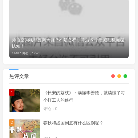
孙悟空为啥非要闯天庭？不是贪权，背后 3 个隐藏动机颠覆
认知！
41407 阅读 ，
12-29
热评文章
1
《长安的荔枝》：读懂李善德，就读懂了每
个打工人的修行
评论：0
2
春秋和战国到底有什么区别呢？