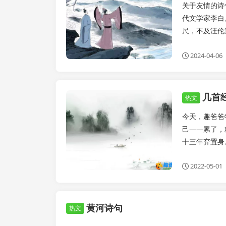
关于友情的诗
代文学家李白
尺，不及汪伦送
2024-04-06
几首
东方文化
热文
今天，趣爸爸
己——累了，
十三年弃置身
2022-05-01
黄河诗句
热文