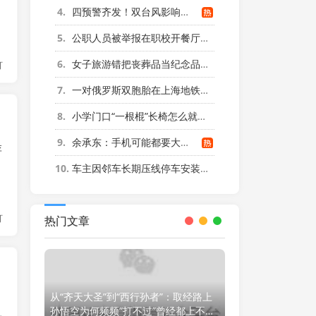
4
四预警齐发！双台风影响多个海域
。
5
公职人员被举报在职校开餐厅超市
6
女子旅游错把丧葬品当纪念品买下
灯
7
一对俄罗斯双胞胎在上海地铁站跳芭蕾
8
小学门口“一根棍”长椅怎么就火了
9
余承东：手机可能都要大规模涨价
李
10
车主因邻车长期压线停车安装防护栏
灯
热门文章
从“齐天大圣”到“西行孙者”：取经路上
》
孙悟空为何频频“打不过”曾经都上不了