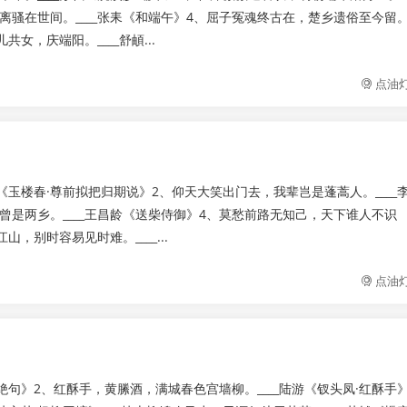
留离骚在世间。____张耒《和端午》4、屈子冤魂终古在，楚乡遗俗至今留
女，庆端阳。____舒頔...
点油
《玉楼春·尊前拟把归期说》2、仰天大笑出门去，我辈岂是蓬蒿人。____
是两乡。____王昌龄《送柴侍御》4、莫愁前路无知己，天下谁人不识
，别时容易见时难。____...
点油
绝句》2、红酥手，黄縢酒，满城春色宫墙柳。____陆游《钗头凤·红酥手