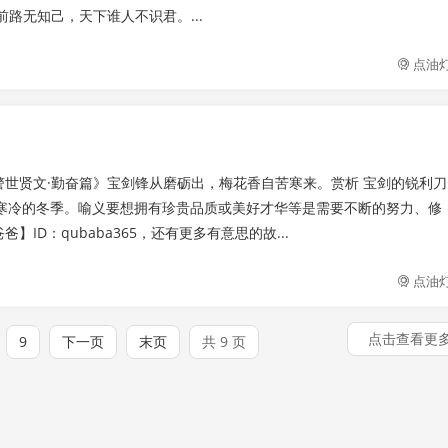
前路无知己，天下谁人不识君。...
点油
世贤文·勤奋篇》宝剑锋从磨砺出，梅花香自苦寒来。赏析 宝剑的锐利刀
寒冷的冬季。喻义要想拥有珍贵品质或美好才华等是需要不断的努力、修
D：qubaba365，还有更多有意思的故...
点油
点击查看更
9
下一页
末页
共 9 页