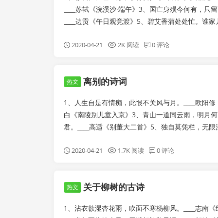
____苏轼《浣溪沙·端午》3、国亡身殒今何有，只
____边贡《午日观竞渡》5、碧艾香蒲处处忙。谁家儿共
2020-04-21
2K 阅读
0 评论
离别的诗词
热文
1、人生自是有情痴，此恨不关风与月。____欧阳修
白《南陵别儿童入京》3、青山一道同云雨，明月何曾
君。____高适《别董大二首》5、独自莫凭栏，无限江山
2020-04-21
1.7K 阅读
0 评论
关于柳树的古诗
热文
1、沾衣欲湿杏花雨，吹面不寒杨柳风。____志南《