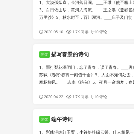
1、大漠孤烟直，长河落日圆。____王维《使至塞上
3、白日依山尽，黄河入海流。____王之涣《登鹳雀
万里沙》5、秋水时至，百川灌河。____庄子及门徒《秋
2020-05-10
1.7K 阅读
0 评论
描写春景的诗句
热文
1、雨打梨花深闭门，忘了青春，误了青春。____唐
苏轼《春宵·春宵一刻值千金》3、人面不知何处去，
寒杨柳风。____志南《绝句》5、夜月一帘幽梦，春风十
2020-04-22
1.7K 阅读
0 评论
端午诗词
热文
1、彩线轻缠红玉臂，小符斜挂绿云鬟。佳人相见一千