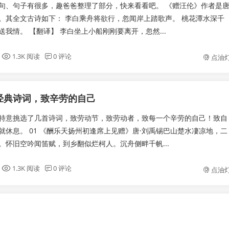
句、句子有很多，趣爸爸整理了部分，快来看看吧。 《赠汪伦》作者是
。其全文古诗如下： 李白乘舟将欲行，忽闻岸上踏歌声。 桃花潭水深千
我情。 【翻译】 李白坐上小船刚刚要离开，忽然...
1.3K 阅读
0 评论
点油
经典诗词，致辛劳的自己
特意挑选了几首诗词，致劳动节，致劳动者，致每一个辛劳的自己！致自
就休息。 01 《酬乐天扬州初逢席上见赠》唐·刘禹锡巴山楚水凄凉地，二
。怀旧空吟闻笛赋，到乡翻似烂柯人。沉舟侧畔千帆...
1.3K 阅读
0 评论
点油