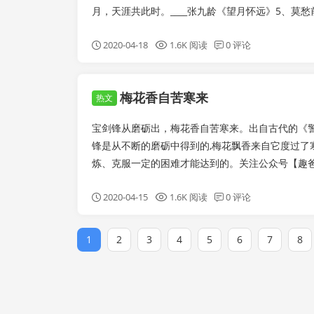
月，天涯共此时。____张九龄《望月怀远》5、莫愁
2020-04-18
1.6K 阅读
0 评论
梅花香自苦寒来
热文
宝剑锋从磨砺出，梅花香自苦寒来。出自古代的《警
锋是从不断的磨砺中得到的,梅花飘香来自它度过了
炼、克服一定的困难才能达到的。关注公众号【趣爸爸】I
2020-04-15
1.6K 阅读
0 评论
1
2
3
4
5
6
7
8