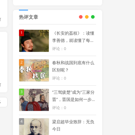
热评文章
灯
1
《长安的荔枝》：读懂
李善德，就读懂了每个
打工人的修行
评论：0
2
春秋和战国到底有什么
区别呢？
评论：0
灯
3
“三驾疲楚”成为“三家分
晋”，晋国是如何一步步
多
被瓜分的
评论：0
4
梁启超毕业致辞：无负
今日