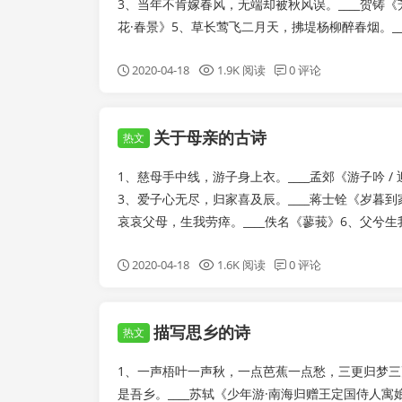
3、当年不肯嫁春风，无端却被秋风误。____贺铸《
花·春景》5、草长莺飞二月天，拂堤杨柳醉春烟。___
2020-04-18
1.9K 阅读
0 评论
关于母亲的古诗
热文
1、慈母手中线，游子身上衣。____孟郊《游子吟 
3、爱子心无尽，归家喜及辰。____蒋士铨《岁暮到家
哀哀父母，生我劳瘁。____佚名《蓼莪》6、父兮生我，
2020-04-18
1.6K 阅读
0 评论
描写思乡的诗
热文
1、一声梧叶一声秋，一点芭蕉一点愁，三更归梦三更
是吾乡。____苏轼《少年游·南海归赠王定国侍人寓