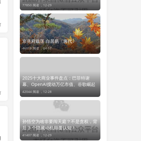
恋
台面的小妖？
77850 阅读 ，
12-29
灯
京兆府栽莲 白居易〔唐代〕
46018 阅读 ，
04-17
2025十大商业事件盘点：巴菲特谢
幕、OpenAI搅动万亿市值、谷歌崛起
42044 阅读 ，
12-28
灯
孙悟空为啥非要闯天庭？不是贪权，背
后 3 个隐藏动机颠覆认知！
41407 阅读 ，
12-29
明