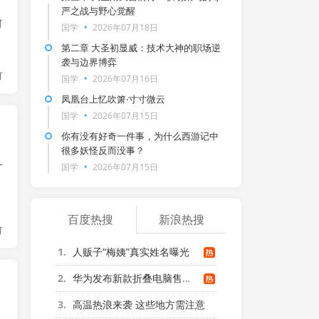
》
严之战与野心觉醒
河
国学
2026年07月18日
第二章 大圣初显威：技术大神的职场逆
袭与边界博弈
灯
国学
2026年07月16日
凤凰台上忆吹箫·寸寸微云
国学
2026年07月15日
你有没有好奇一件事，为什么西游记中
很多妖怪反而没事？
_
国学
2026年07月15日
百度热搜
新浪热搜
灯
1
人贩子“梅姨”真实姓名曝光
2
华为发布新款折叠电脑售价24999元起
3
高温热浪来袭 这些地方需注意