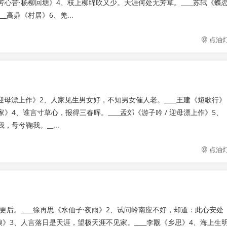
芳心苦·杨柳回塘》4、枝上柳绵吹又少。天涯何处无芳草。____苏轼《蝶
_高鼎《村居》6、羌...
点油
/ 迎母漂上作》2、人家见生男女好，不知男女催人老。____王建《短歌行》
》4、谁言寸草心，报得三春晖。____孟郊《游子吟 / 迎母漂上作》5、
母兮鞠我。__...
点油
后。____徐再思《水仙子·夜雨》2、试问岭南应不好，却道：此心安处
娘》3、人言落日是天涯，望极天涯不见家。____李觏《乡思》4、海上生