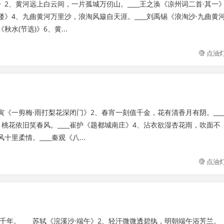
》2、黄河远上白云间，一片孤城万仞山。____王之涣《凉州词二首·其一
楼》4、九曲黄河万里沙，浪淘风簸自天涯。____刘禹锡《浪淘沙·九曲黄
水(节选)》6、黄...
点油
寅《一剪梅·雨打梨花深闭门》2、春宵一刻值千金，花有清香月有阴。___
桃花依旧笑春风。____崔护《题都城南庄》4、沾衣欲湿杏花雨，吹面不
里柔情。____秦观《八...
点油
年。____苏轼《浣溪沙·端午》2、轻汗微微透碧纨，明朝端午浴芳兰。