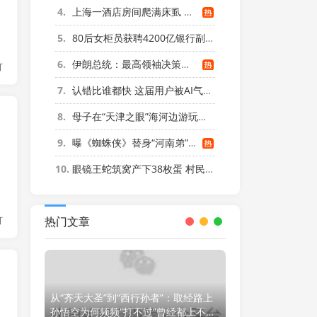
4
上海一酒店房间爬满床虱 住客反被怼
5
80后女柜员获聘4200亿银行副行长
6
伊朗总统：最高领袖决策过程遭人利用
灯
7
认错比谁都快 这届用户被AI气笑了
8
母子在“天津之眼”海河边游玩时溺亡
9
曝《蜘蛛侠》替身“河南弟”造假抢功
过
10
眼镜王蛇筑窝产下38枚蛋 村民报警
灯
热门文章
从“齐天大圣”到“西行孙者”：取经路上
孙悟空为何频频“打不过”曾经都上不了