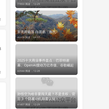
台面的小妖？
77850 阅读 ，
12-29
灯
京兆府栽莲 白居易〔唐代〕
46018 阅读 ，
04-17
鸡
。
2025十大商业事件盘点：巴菲特谢
幕、OpenAI搅动万亿市值、谷歌崛起
42044 阅读 ，
12-28
灯
孙悟空为啥非要闯天庭？不是贪权，背
后 3 个隐藏动机颠覆认知！
41407 阅读 ，
12-29