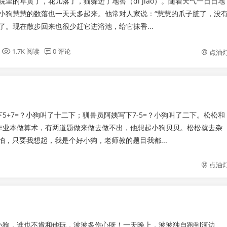
院里的草黄了，花儿落了，猫躲进了地窖（dì jiào）。随着天气一日日地
小狗慧慧的数落也一天天多起来。他常对人家说：“慧慧的爪子脏了，没
了。现在散步回来也很少赶它进浴池，给它抹香...
1.7K 阅读
0 评论
点油
+7=？小狗叫了十二下；驯兽员阿姨写下7-5=？小狗叫了二下。松松和
作业本做算术，有两道题做来做去做不出，他想起小狗贝贝。松松就去杂
，只要我想起，我是个好小狗，老师教的题目我都...
点油
小狗，谁也不肯和他玩，波波多伤心呀！一天晚上，波波独自跑到河边