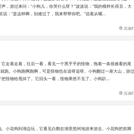
声，游过来问：“小狗儿，你哭什么呀？”波波说：“我的模样长得丑，大
说：“是这样啊，别难过了，我来帮帮你吧。”说着从嘴...
点油
。它走着走着，往后一看，看见一个黑乎乎的怪物，拖着一条很难看的尾
腿就跑。小狗跑啊跑啊，可是怪物也在追呀追呀。小狗翻过一座大山，游
把怪物给甩掉了。它回头一看，怪物果然不见了。小狗趴...
点油
地。小花狗到湖边玩，它看见白鹅在湖里悠闲地游来游去。小花狗把前脚