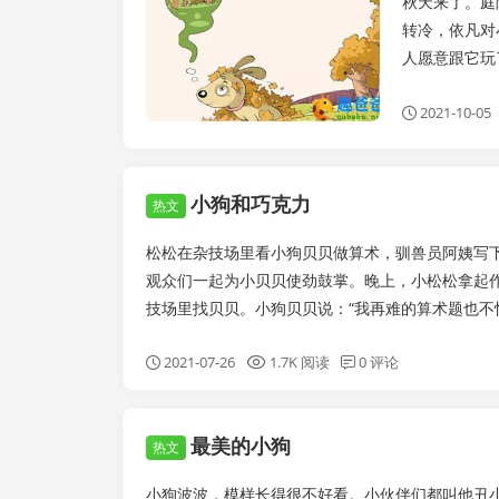
秋天来了。庭
转冷，依凡对
人愿意跟它玩
2021-10-05
小狗和巧克力
热文
松松在杂技场里看小狗贝贝做算术，驯兽员阿姨写下5
观众们一起为小贝贝使劲鼓掌。晚上，小松松拿起
技场里找贝贝。小狗贝贝说：“我再难的算术题也不怕
2021-07-26
1.7K 阅读
0 评论
最美的小狗
热文
小狗波波，模样长得很不好看。小伙伴们都叫他丑