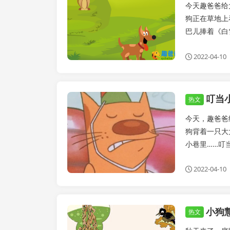
今天趣爸爸给
狗正在草地上
巴儿捧着《白
2022-04-10
叮当
睡前故事
热文
今天，趣爸爸
狗背着一只大
小巷里……叮
2022-04-10
小狗
童话故事
热文