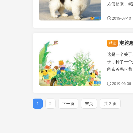
方便起来，就
2019-07-10
泡泡
睡前故事
精选
这是一个关于
子，种了一个
的布谷鸟叫着：
2019-06-06
1
2
下一页
末页
共 2 页