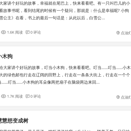
大家讲个好玩的故事，幸福就在尾巴上，快来看看吧。有一只叫巴儿的小
看故事书呢，看到结尾的时候有一个疑问，那就是：什么是幸福呢? 小狗
雪公主》在看，书上的最后一句话是：从此以后，白雪公...
1.6K 阅读
0 评论
点油
小木狗
给大家讲个好玩的故事，叮当小木狗，快来看看吧。叮当……叮当……小木
大的绿色邮包行走在辽阔的田野上，行走在一条条大街上，行走在一个个
当……叮当……小木狗的耳朵像两把扇子在脑袋两边来回...
1.7K 阅读
0 评论
点油
慧慧想变成树