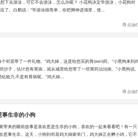
也想下去游泳，可它不会游泳，怎么办呢？ 小花狗决定学游泳，小花狗对
应了。白鹅说：“学游泳很简单，你把脚伸进湖里，使...
点油
邻居带了一件礼物。“鸡大婶，这是给您买的胃(wei)药。”小黑狗来到
常吃些沙子，估计您有胃病，就从城里给您带了一些胃药治治病。”小黑狗说
化能力,不是有胃病呢。”鸡大婶...
点油
惹事生非的小狗
家带来的睡前故事是喜欢惹是生非的小狗，喜欢的一起来看看吧！有一只
欢惹事生非。这天，小狗到邻居鸡大婶家串门，鸡大婶正在孵小鸡，它不