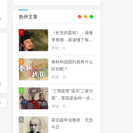
热评文章
灯
1
《长安的荔枝》：读懂
李善德，就读懂了每个
打工人的修行
评论：0
2
春秋和战国到底有什么
区别呢？
评论：0
灯
3
“三驾疲楚”成为“三家分
晋”，晋国是如何一步步
多
被瓜分的
评论：0
4
梁启超毕业致辞：无负
今日