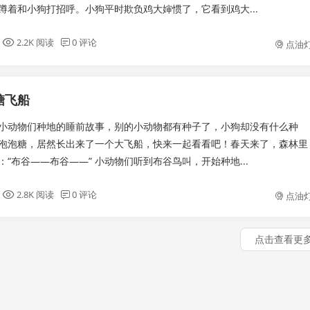
蹲着和小狗打招呼。小狗平时欺负鸡大婶惯了，它看到鸡大...
2.2K 阅读
0 评论
点油
糖飞船
小动物们种地的睡前故事，别的小动物都有种子了，小狗却没有什么种
泡泡糖，居然长出来了一个大飞船，快来一起看看吧！春天来了，森林里
“布谷——布谷——” 小动物们听到布谷鸟叫，开始种地...
2.8K 阅读
0 评论
点油
点击查看更