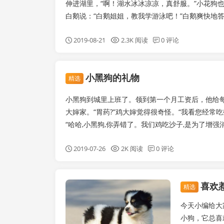
伸进湖里，“啊！湖水冰冰凉凉，真舒服。”小花狗
白鹅说：“白鹅姐姐，教我学游泳吧！”白鹅爽快地答
2019-08-21
2.3K 阅读
0 评论
小黑狗的礼物
精选
小黑狗到城里上班了。领到第一个月工资后，他给每个
大婶家。“胃药?”鸡大婶觉得很奇怪。“我看您经
“哈哈,小黑狗,你弄错了。我们鸡吃沙子,是为了增强消
2019-07-26
2K 阅读
0 评论
喜欢
睡前故事
精选
今天小编给大
小狗，它总喜