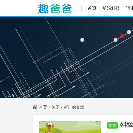
首页
前沿科技
读
首页
关于
小狗
的文章
幸福
睡前故事
热文