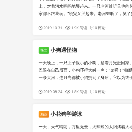
上，对着河水呜呜地哭起来。一只老河蚌听见他的哭
家都不跟我玩。”说完又哭起来。老河蚌听了，笑了笑
2019-10-31
1.9K 阅读
0 评论
小狗遇怪物
热文
一天晚上，一只胆子很小的小狗，趁着月光赶回家
巴跟在自己后面，小狗吓得大叫一声：“鬼呀！”撒
一条大河，连月亮都被小狗扔到了身后，它以为终于
2019-08-24
1.8K 阅读
0 评论
小花狗学游泳
精选
一天，天气晴朗，万里无云，火辣辣的太阳烤着大