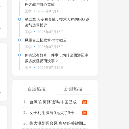
严之战与野心觉醒
有
国学
2026年07月18日
第二章 大圣初显威：技术大神的职场逆
袭与边界博弈
灯
国学
2026年07月16日
凤凰台上忆吹箫·寸寸微云
国学
2026年07月15日
你有没有好奇一件事，为什么西游记中
很多妖怪反而没事？
国学
2026年07月15日
百度热搜
新浪热搜
灯
1
台风“白海豚”影响中国已成定局
2
女子利用漏洞0元买了3千台电器
3
防大汛防强台风 多省份关键期这样做