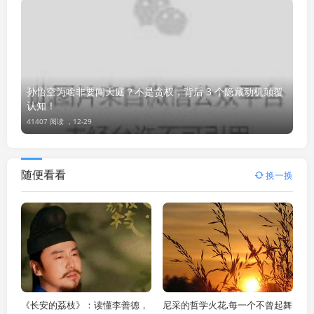
孙悟空为啥非要闯天庭？不是贪权，背后 3 个隐藏动机颠覆
认知！
41407 阅读 ，
12-29
随便看看
换一换
《长安的荔枝》：读懂李善德，
尼采的哲学火花,每一个不曾起舞