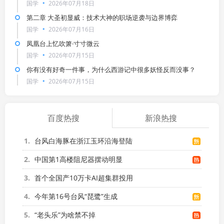
国学
2026年07月18日
第二章 大圣初显威：技术大神的职场逆袭与边界博弈
国学
2026年07月16日
凤凰台上忆吹箫·寸寸微云
国学
2026年07月15日
你有没有好奇一件事，为什么西游记中很多妖怪反而没事？
国学
2026年07月15日
百度热搜
新浪热搜
1
台风白海豚在浙江玉环沿海登陆
2
中国第1高楼阻尼器摆动明显
3
首个全国产10万卡AI超集群投用
4
今年第16号台风“琵鹭”生成
5
“老头乐”为啥禁不掉