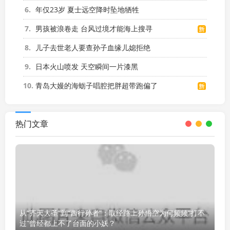
6
年仅23岁 夏士远空降时坠地牺牲
7
男孩被浪卷走 台风过境才能海上搜寻
8
儿子去世老人要查孙子血缘儿媳拒绝
9
日本火山喷发 天空瞬间一片漆黑
10
青岛大嫚的海蛎子唱腔把胖超带跑偏了
热门文章
从“齐天大圣”到“西行孙者”：取经路上孙悟空为何频频“打不
过”曾经都上不了台面的小妖？