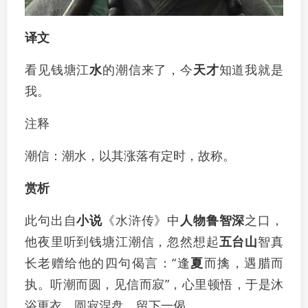
译文
看见钱塘江
水
的潮信来了，今
天才
知道我就是
我。
注释
潮信：潮水，以其涨落有定时，故称。
赏析
此句出自
小说
《水浒传》中
人物
鲁智深
之口，
他夜里听到钱塘江潮信，忽然想起
五台山
智真
长老赠给他的四句偈言：“逢
夏
而擒，遇腊而
执。听潮而圆，见信而寂”，心里顿悟，于是沐
浴更衣，圆寂涅盘，留下一偈。