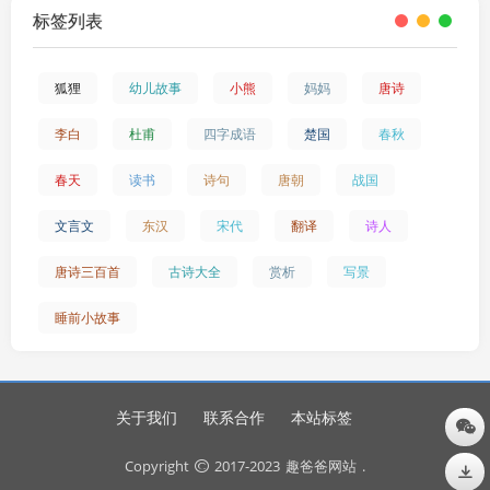
标签列表
狐狸
幼儿故事
小熊
妈妈
唐诗
李白
杜甫
四字成语
楚国
春秋
春天
读书
诗句
唐朝
战国
文言文
东汉
宋代
翻译
诗人
唐诗三百首
古诗大全
赏析
写景
睡前小故事
关于我们
联系合作
本站标签
Copyright
2017-2023
趣爸爸网站
.