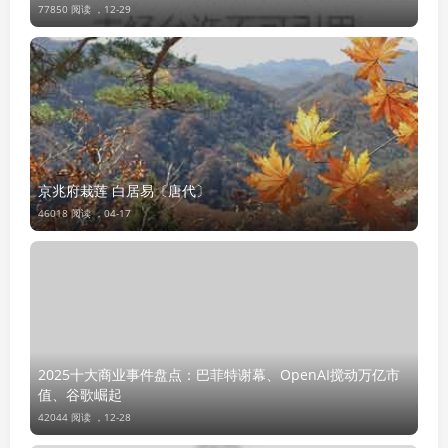
77850 阅读 ，
12-29
京兆府栽莲 白居易〔唐代〕
46018 阅读 ，
04-17
2025十大商业事件盘点：巴菲特谢幕、OpenAI搅动万亿市
值、谷歌崛起
42044 阅读 ，
12-28