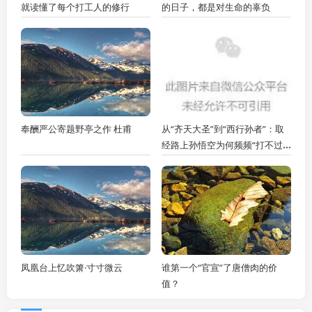
就读懂了每个打工人的修行
的日子，都是对生命的辜负
奉酬严公寄题野亭之作 杜甫
从“齐天大圣”到“西行孙者”：取
经路上孙悟空为何频频“打不过”
曾经都上不了台面的小妖？
凤凰台上忆吹箫·寸寸微云
谁第一个“官宣”了唐僧肉的价
值？