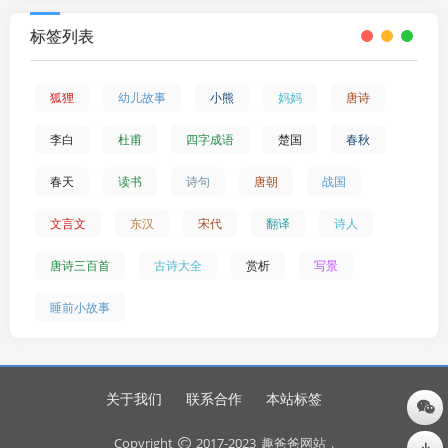
标签列表
狐狸
幼儿故事
小熊
妈妈
唐诗
李白
杜甫
四字成语
楚国
春秋
春天
读书
诗句
唐朝
战国
文言文
东汉
宋代
翻译
诗人
唐诗三百首
古诗大全
赏析
写景
睡前小故事
关于我们
联系合作
本站标签
Copyright
2017-2023
趣爸爸网站
.