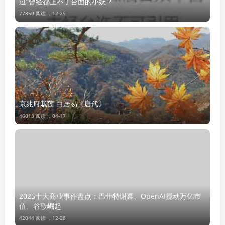
过”曾经都上不了台面的小妖？
77850 阅读 ，
12-29
京兆府栽莲 白居易〔唐代〕
46018 阅读 ，
04-17
2025十大商业事件盘点：巴菲特谢幕、OpenAI搅动万亿市
值、谷歌崛起
42044 阅读 ，
12-28