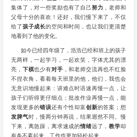
集体了，对一些奖励也有了自己
努力
，老师和
父母十分的喜欢！还好，我们慢下来了，不仅
给了
孩子成长
的空间和时间，也让我们更清楚
地看到了他的变化。
如今已经四年级了，浩浩已经和班上的孩子
无两样，一起学习，一起欢笑，字体尤其的漂
亮，
下棋
也少有
对手
，和老师交流再也不红脸
不捏衣角，看着每天班里的他，他们，我也会
无意识地慢起来：讲难点时语速再慢一点，让
孩子们听得更仔细点；批改作业再慢一点，能
发现更多的
错误
还有个性却富
创新
的答案；想
发脾气
时，慢两分钟再说，结果迥然不同。慢
下来，离急躁，离求速成的
情绪
远了，
教学
却
有条不紊起来，工作也更加轻松起来。