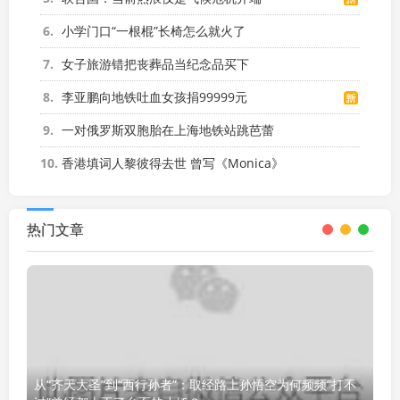
6
小学门口“一根棍”长椅怎么就火了
7
女子旅游错把丧葬品当纪念品买下
8
李亚鹏向地铁吐血女孩捐99999元
9
一对俄罗斯双胞胎在上海地铁站跳芭蕾
10
香港填词人黎彼得去世 曾写《Monica》
热门文章
从“齐天大圣”到“西行孙者”：取经路上孙悟空为何频频“打不