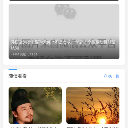
孙悟空为啥非要闯天庭？不是贪权，背后 3 个隐藏动机颠覆
认知！
41407 阅读 ，
12-29
随便看看
换一换