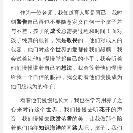
作为一位老师，我知道育人即是育己，我时
刻
警告
自己再也不要随意定义任何一个孩子差
与不差，孩子的
成长
总需要过程和时间！面对
孩子纯真的眼神，我是
敬畏
的，他们对成人的
包容，他们对这个世界的爱都使我们赧颜。我
会试着让他们慢慢举起自己的小手，我会听着
他们慢慢讲着自己的
想法
，我会等着他们慢慢
给我一个自信的眼神，我会盼着他们慢慢成为
他们想成为的样子。
看着他们慢慢地长大，我也在学习用赤子之
心来对待这个世界，我们慢慢去听
花
开的声
音，我们慢慢去
欣赏
落
雪
的美，让我做那个陪
着他们徜徉
知识
海洋
的同
路人
吧，孩子，我们