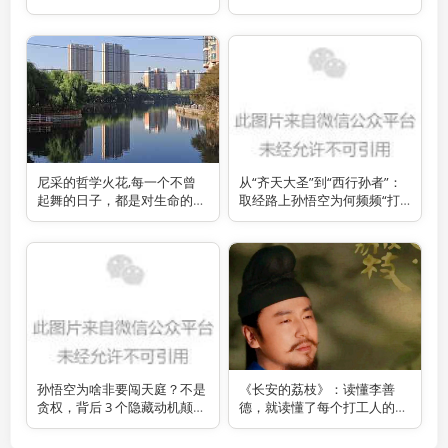
尼采的哲学火花,每一个不曾
从“齐天大圣”到“西行孙者”：
起舞的日子，都是对生命的辜
取经路上孙悟空为何频频“打
负
不过”曾经都上不了台面的小
妖？
孙悟空为啥非要闯天庭？不是
《长安的荔枝》：读懂李善
贪权，背后 3 个隐藏动机颠覆
德，就读懂了每个打工人的修
认知！
行