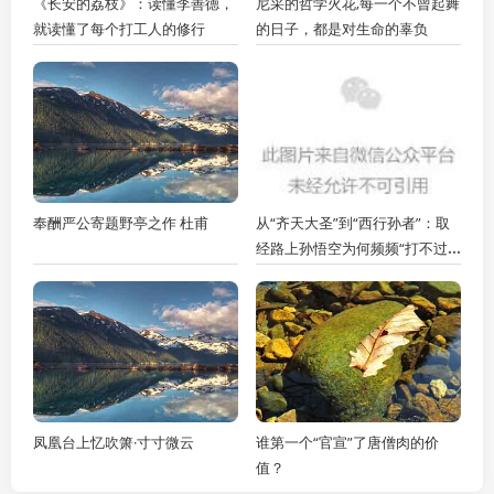
《长安的荔枝》：读懂李善德，
尼采的哲学火花,每一个不曾起舞
就读懂了每个打工人的修行
的日子，都是对生命的辜负
奉酬严公寄题野亭之作 杜甫
从“齐天大圣”到“西行孙者”：取
经路上孙悟空为何频频“打不过”
曾经都上不了台面的小妖？
凤凰台上忆吹箫·寸寸微云
谁第一个“官宣”了唐僧肉的价
值？