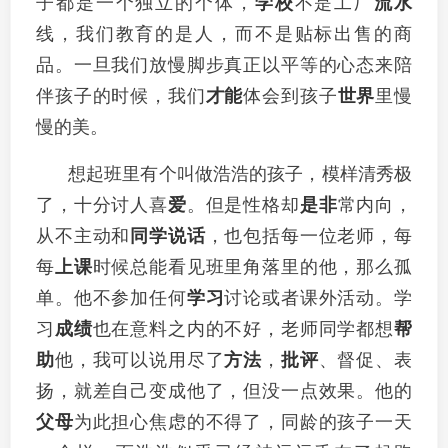
子都是一个独立的个体，
学校
不是工厂
流水
线，我们教育的是人，而不是贴标出售的商
品。一旦我们放慢脚步真正以平等的心态来陪
伴孩子的时候，我们
才能
体会到孩子
世界
里慢
慢的美。
想起班里有个叫做浩浩的孩子，模样清秀极
了，十分讨人喜
爱
。但是性格却
是非
常内向，
从不主动和
同学
说话
，也包括每一位老师，每
每
上课
时候总能看见班里角落里的他，那么孤
单。他不参加任何
学习
讨论或者课外活动。学
习
成绩
也在意料之内的不好，老师同学都想
帮
助
他，我可以说用尽了
方法
，
批评
、督促、表
扬，就差自己变成他了，但没一点效果。他的
父母
为此担心焦虑的不得了，同龄的孩子一天