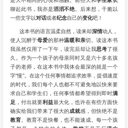
是大不相同的心境和感触。前些天和
学生
家长
聊起此书，我亦是
滔滔不绝
。后来想，干脆以
一些文字以
对话
或者
纪念
自己的
变化
吧！
这本书的语言温柔自然，读来却
深情
动人，
使人沉醉于
母爱
的那种
温暖
和亲
切。读这本书
我虽然仅用了一下午，读完后却让我
思考
了很
久。作为一个孩子的母亲同时又是六十多名孩
子的老师，在这本书中我体会最深的就是一个
字“慢”。在这个任何事情都追求效率，提倡速度
的时代，我们每个人也都不可避免地以快来要
求自己和学生们，任何事情都希望得到即时
满
足
，付出就要
利益
最大化，也许在有些方面快
确实给我们带来了很大的
成就
感，但快绝不是
教育
。教育不是快餐，也不能速成。每一个孩