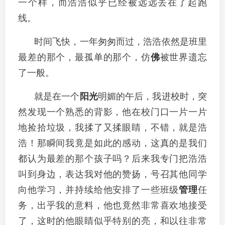
一个样，而浩浩似乎已经被远远丢在了起跑
线。
时间飞快，一年匆匆而过，浩浩依然是班里
最差的那个，最孤单的那个，仿
佛
被世界遗忘
了一般。
就是在一个
阳光
明媚的午后，我进校时，突
然发现一个熟悉的背影，他在校门口一片一片
地捡拾垃圾，我揉了又揉眼睛，不错，就是浩
浩！那瞬间我竟是如此的感动，这真的是我们
都认为最差的那个孩子吗？后来我专门把浩浩
叫到身边，表达我对他的赞扬，号召其他同学
向他学习，并持续给他安排了一些班级
管理
任
务，出乎我的意料，他也竟然非常喜欢地接受
了，这时的他眼睛似乎特别的亮，和以往非常