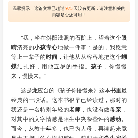
温馨提示：这篇文章已超过
975
天没有更新，请注意相关的
内容是否还可用！
“我，坐在斜阳浅照的石阶上，望着这个
眼
睛
清亮的
小孩
专心
地做一件事：是的，我愿意
等上一辈子的
时间
，让他从从容容地把这个
蝴
蝶
结扎好，用他五岁的手指。
孩子
，你慢慢
来，慢慢来。”
这是
龙
应台的《孩子你慢慢来》这本
书
里最
经典的一段话。这本书很早已经读过，那时的
我还是一名特别年轻的
老师
，也没有做
母亲
，
对其中的文字情感是陌生中夹杂些许的
感动
。
而今，从教
十年
多，也已为人母，再读起来竟