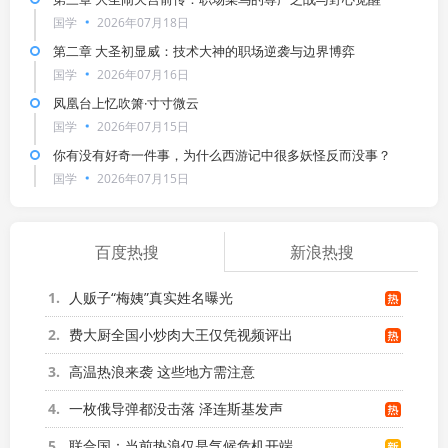
国学
2026年07月18日
第二章 大圣初显威：技术大神的职场逆袭与边界博弈
国学
2026年07月16日
凤凰台上忆吹箫·寸寸微云
国学
2026年07月15日
你有没有好奇一件事，为什么西游记中很多妖怪反而没事？
国学
2026年07月15日
百度热搜
新浪热搜
1
人贩子“梅姨”真实姓名曝光
2
费大厨全国小炒肉大王仅凭视频评出
3
高温热浪来袭 这些地方需注意
4
一枚俄导弹都没击落 泽连斯基发声
5
联合国：当前热浪仅是气候危机开端