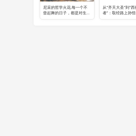
尼采的哲学火花,每一个不
从“齐天大圣”到“
曾起舞的日子，都是对生命
者”：取经路上孙
的辜负
频频“打不过”曾经
台面的小妖？