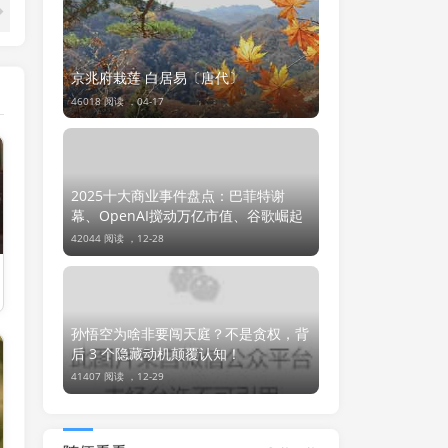
京兆府栽莲 白居易〔唐代〕
46018 阅读 ，
04-17
2025十大商业事件盘点：巴菲特谢
幕、OpenAI搅动万亿市值、谷歌崛起
42044 阅读 ，
12-28
孙悟空为啥非要闯天庭？不是贪权，背
后 3 个隐藏动机颠覆认知！
41407 阅读 ，
12-29