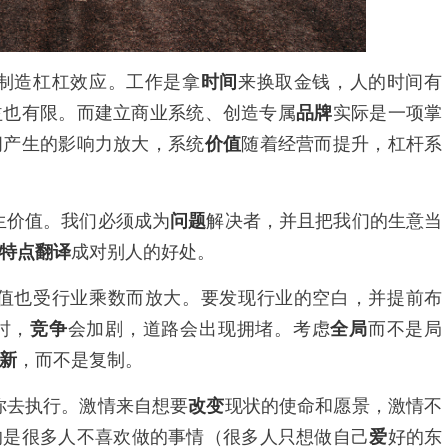
制造杠杠效应。工作是拿
时间
来换取金钱，人的时间有
益也有限。而建立商业系统、创造专属
品牌
实际是一项掌
间产生的影响力放大，系统
价值
随着经营而提升，杠杆系
生价值。我们必须成为
问题
解决者，并且把我们的生意当
特点
翻译
成对别人的好处。
值也受行业乘数而放大。要发现行业的空白，并提前布
时，
竞争
会加剧，道路会出现拥堵。考虑
全局
而不是局
新
，而不是复制。
你去执行。激情来自想要
改变
现状的使命和愿景，激情不
的是很多人不喜欢做的事情（很多人只想做自己
爱
好的东