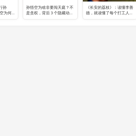
西行孙
孙悟空为啥非要闯天庭？不
《长安的荔枝》：读懂李善
悟空为何
是贪权，背后 3 个隐藏动机
德，就读懂了每个打工人的
都上不了
颠覆认知！
修行