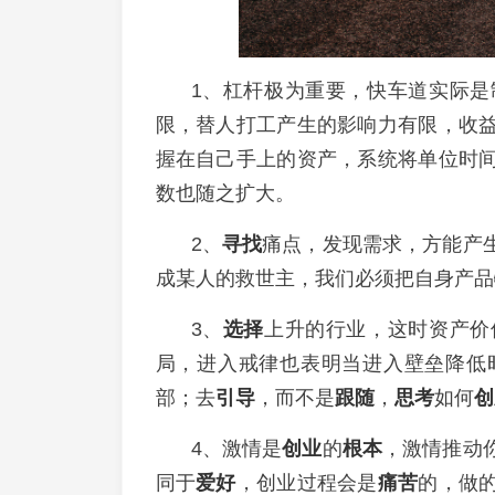
1、杠杆极为重要，快车道实际是
限，替人打工产生的影响力有限，收
握在自己手上的资产，系统将单位时
数也随之扩大。
2、
寻找
痛点，发现需求，方能产
成某人的救世主，我们必须把自身产品
3、
选择
上升的行业，这时资产价
局，进入戒律也表明当进入壁垒降低
部；去
引导
，而不是
跟随
，
思考
如何
创
4、激情是
创业
的
根本
，激情推动
同于
爱好
，创业过程会是
痛苦
的，做