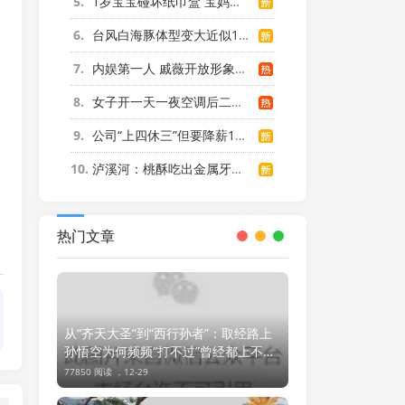
5
1岁宝宝碰坏纸巾盒 宝妈被索赔924元
6
台风白海豚体型变大近似13个浙江面积
7
内娱第一人 戚薇开放形象AI授权
8
女子开一天一夜空调后二氧化碳中毒
9
公司“上四休三”但要降薪1000元
10
泸溪河：桃酥吃出金属牙冠视频不实
热门文章
从“齐天大圣”到“西行孙者”：取经路上
孙悟空为何频频“打不过”曾经都上不了
台面的小妖？
77850 阅读 ，
12-29