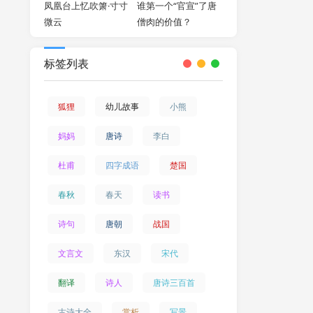
凤凰台上忆吹箫·寸寸
谁第一个“官宣”了唐
微云
僧肉的价值？
标签列表
狐狸
幼儿故事
小熊
妈妈
唐诗
李白
杜甫
四字成语
楚国
春秋
春天
读书
诗句
唐朝
战国
文言文
东汉
宋代
翻译
诗人
唐诗三百首
古诗大全
赏析
写景