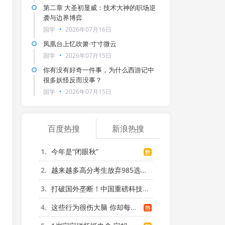
第二章 大圣初显威：技术大神的职场逆
袭与边界博弈
国学
2026年07月16日
凤凰台上忆吹箫·寸寸微云
国学
2026年07月15日
你有没有好奇一件事，为什么西游记中
很多妖怪反而没事？
国学
2026年07月15日
百度热搜
新浪热搜
1
今年是“闭眼秋”
2
越来越多高分考生放弃985选警校
3
打破国外垄断！中国重磅科技集中上新
4
这些行为很伤大脑 你却每天都在做