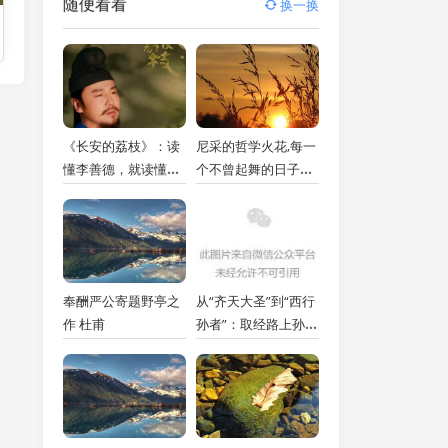
随便看看
换一换
《长安的荔枝》：读
尼采的哲学火花,每一
懂李善德，就读懂了
个不曾起舞的日子，
每个打工人的修行
都是对生命的辜负
奉酬严公寄题野亭之
从“齐天大圣”到“西行
作 杜甫
孙者”：取经路上孙悟
空为何频频“打不过”
曾经都上不了台面的
小妖？