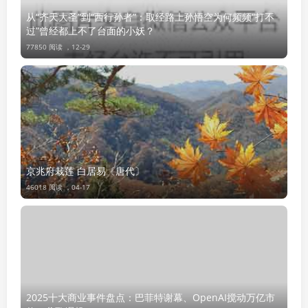
从“齐天大圣”到“西行孙者”：取经路上孙悟空为何频频“打不
过”曾经都上不了台面的小妖？
77850 阅读 ，
12-29
京兆府栽莲 白居易〔唐代〕
46018 阅读 ，
04-17
2025十大商业事件盘点：巴菲特谢幕、OpenAI搅动万亿市