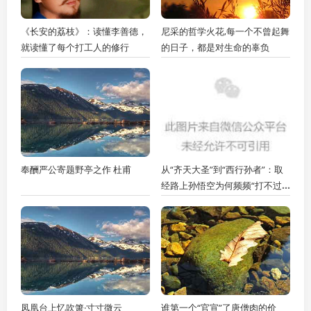
《长安的荔枝》：读懂李善德，
尼采的哲学火花,每一个不曾起舞
就读懂了每个打工人的修行
的日子，都是对生命的辜负
奉酬严公寄题野亭之作 杜甫
从“齐天大圣”到“西行孙者”：取
经路上孙悟空为何频频“打不过”
曾经都上不了台面的小妖？
凤凰台上忆吹箫·寸寸微云
谁第一个“官宣”了唐僧肉的价