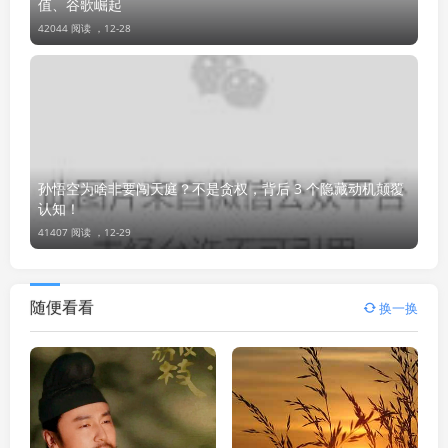
值、谷歌崛起
42044 阅读 ，
12-28
孙悟空为啥非要闯天庭？不是贪权，背后 3 个隐藏动机颠覆
认知！
41407 阅读 ，
12-29
随便看看
换一换