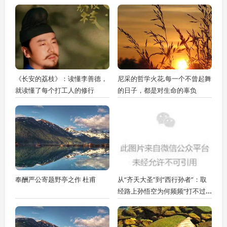
《长安的荔枝》：读懂李善德，
尼采的哲学火花,每一个不曾起舞
就读懂了每个打工人的修行
的日子，都是对生命的辜负
奉酬严公寄题野亭之作 杜甫
从“齐天大圣”到“西行孙者”：取
经路上孙悟空为何频频“打不过”
曾经都上不了台面的小妖？