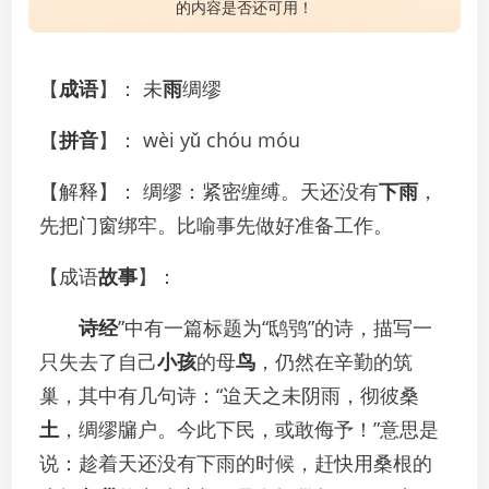
的内容是否还可用！
【
成语
】： 未
雨
绸缪
【
拼音
】： wèi yǔ chóu móu
【解释】： 绸缪：紧密缠缚。天还没有
下雨
，
先把门窗绑牢。比喻事先做好准备工作。
【成语
故事
】：
诗经
”中有一篇标题为“鸱鸮”的诗，描写一
只失去了自己
小孩
的母
鸟
，仍然在辛勤的筑
巢，其中有几句诗：“迨天之未阴雨，彻彼桑
土
，绸缪牖户。今此下民，或敢侮予！”意思是
说：趁着天还没有下雨的时候，赶快用桑根的