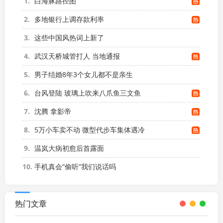
1
白海豚路径图
2
多地银行上调存款利率
3
这些中国风热词上新了
4
武汉天桥城管打人 当地通报
5
男子结婚8年3个女儿都不是亲生
6
台风登陆 玻璃上吹来八爪鱼三文鱼
7
沈腾 拿影帝
8
5万小车卖不动 微型代步车集体遇冷
9
温岚大病初愈后首露面
10
手机真会“偷听”我们说话吗
热门文章