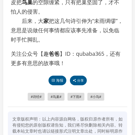
皮把
鸟巢
的空隙缠紧，只有把巢坚固了，才不
怕人的侵害。
后来，大
家
把这几句诗引伸为“未雨绸缪”，
意思是说做任何事情都应该事先准备，以免临
时手忙脚乱。
关注公众号【趣
爸爸
】ID：qubaba365，还有
更多有意思的故事哦！
海报
分享
诗经
鸟巢
下雨
小鸟
文章版权声明：以上内容源自网络，版权归原作者所有，如
有侵犯您的原创版权请告知，我们将尽快删除相关内容。转
载本站文章时也请以链接形式注明文章出处，同时标明原作