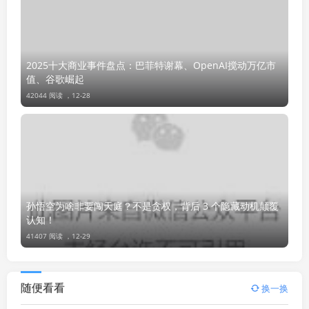
2025十大商业事件盘点：巴菲特谢幕、OpenAI搅动万亿市
值、谷歌崛起
42044 阅读 ，
12-28
孙悟空为啥非要闯天庭？不是贪权，背后 3 个隐藏动机颠覆
认知！
41407 阅读 ，
12-29
随便看看
换一换