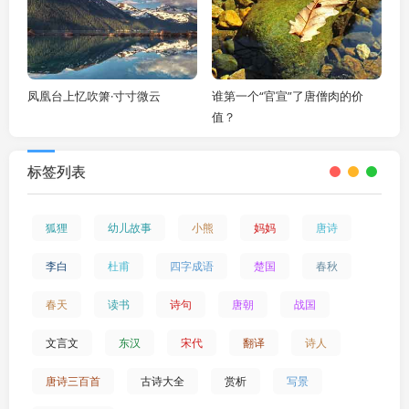
凤凰台上忆吹箫·寸寸微云
谁第一个“官宣”了唐僧肉的价
值？
标签列表
狐狸
幼儿故事
小熊
妈妈
唐诗
李白
杜甫
四字成语
楚国
春秋
春天
读书
诗句
唐朝
战国
文言文
东汉
宋代
翻译
诗人
唐诗三百首
古诗大全
赏析
写景